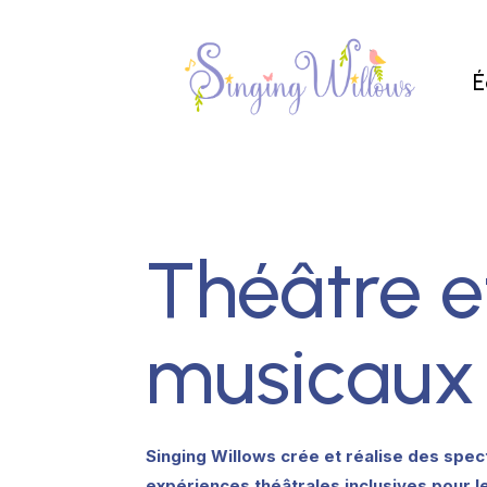
É
Théâtre e
musicaux
Singing Willows crée et réalise des spect
expériences théâtrales inclusives pour l