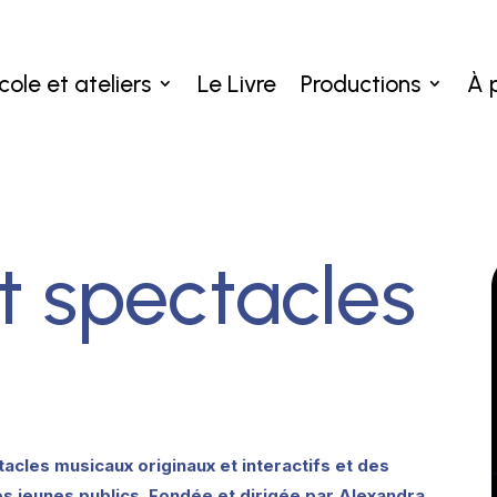
cole et ateliers
Le Livre
Productions
À 
t spectacles
acles musicaux originaux et interactifs et des
es jeunes publics. Fondée et dirigée par
Alexandra