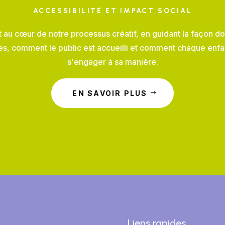
ACCESSIBILITÉ ET IMPACT SOCIAL
st au cœur de notre processus créatif, en guidant la façon do
es, comment le public est accueilli et comment chaque enfant
s'engager à sa manière.
EN SAVOIR PLUS
Liens rapides