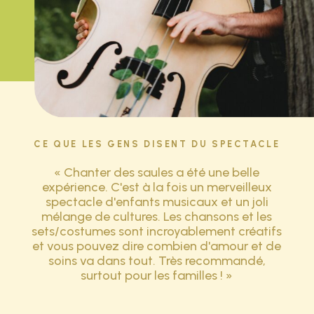
CE QUE LES GENS DISENT DU SPECTACLE
« Chanter des saules a été une belle
expérience. C'est à la fois un merveilleux
spectacle d'enfants musicaux et un joli
mélange de cultures. Les chansons et les
sets/costumes sont incroyablement créatifs
et vous pouvez dire combien d'amour et de
soins va dans tout. Très recommandé,
surtout pour les familles ! »